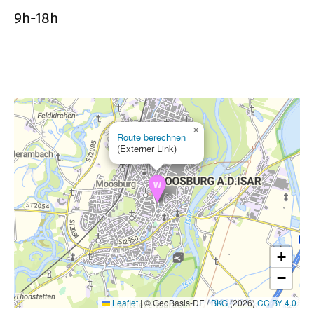
9h-18h
×
Route berechnen
(Externer Link)
+
−
Leaflet
|
© GeoBasis-DE /
BKG
(2026)
CC BY 4.0