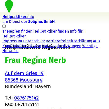
Heilpraktiker
.info
ein Dienst der
Soliprax GmbH
Therapien finden
Heilpraktiker finden
Info für
Heilpraktiker
Impressum
Datenschutz
Barrierefreiheitserklärung
AGB
Kundeninformationen
Nutzungsbedingungen
Wichtige
Heilpraktikerin Regina Nerb
Hinweise
Frau Regina Nerb
Auf dem Gries 19
85368 Moosburg
Bundesland: Bayern
Tel:
0876175142
Fax: 0876175141