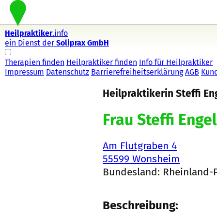
Heilpraktiker
.info
ein Dienst der
Soliprax GmbH
Therapien finden
Heilpraktiker finden
Info für Heilpraktiker
Impressum
Datenschutz
Barrierefreiheitserklärung
AGB
Kun
Heilpraktikerin Steffi En
Frau Steffi Engel
Am Flutgraben 4
55599 Wonsheim
Bundesland: Rheinland-P
Beschreibung: