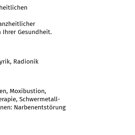
heitlichen
nzheitlicher
n Ihrer Gesundheit.
yrik, Radionik
en, Moxibustion,
erapie, Schwermetall-
onen: Narbenentstörung