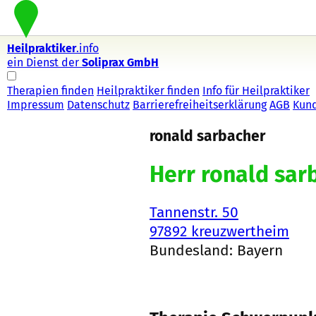
Heilpraktiker
.info
ein Dienst der
Soliprax GmbH
Therapien finden
Heilpraktiker finden
Info für Heilpraktiker
Impressum
Datenschutz
Barrierefreiheitserklärung
AGB
Kun
ronald sarbacher
Herr ronald sar
Tannenstr. 50
97892 kreuzwertheim
Bundesland: Bayern