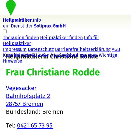
Heilpraktiker
.info
ein Dienst der
Soliprax GmbH
Therapien finden
Heilpraktiker finden
Info für
Heilpraktiker
Impressum
Datenschutz
Barrierefreiheitserklärung
AGB
Kundeninformationen
Nutzungsbedingungen
Wichtige
Heilpraktikerin Christiane Rodde
Hinweise
Frau Christiane Rodde
Vegesacker
Bahnhofsplatz 2
28757 Bremen
Bundesland: Bremen
Tel:
0421 65 73 95