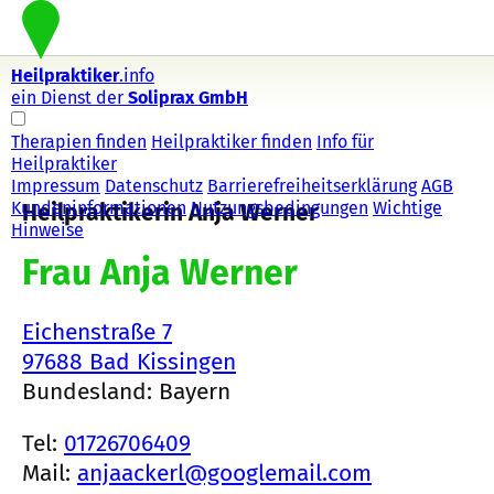
Heilpraktiker
.info
ein Dienst der
Soliprax GmbH
Therapien finden
Heilpraktiker finden
Info für
Heilpraktiker
Impressum
Datenschutz
Barrierefreiheitserklärung
AGB
Kundeninformationen
Nutzungsbedingungen
Wichtige
Heilpraktikerin Anja Werner
Hinweise
Frau Anja Werner
Eichenstraße 7
97688 Bad Kissingen
Bundesland: Bayern
Tel:
01726706409
Mail:
anjaackerl@googlemail.com