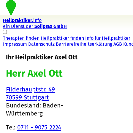
Heilpraktiker
.info
ein Dienst der
Soliprax GmbH
Therapien finden
Heilpraktiker finden
Info für Heilpraktiker
Impressum
Datenschutz
Barrierefreiheitserklärung
AGB
Kun
Ihr Heilpraktiker Axel Ott
Herr Axel Ott
Filderhauptstr. 49
70599 Stuttgart
Bundesland: Baden-
Württemberg
Tel:
0711 - 9075 2224