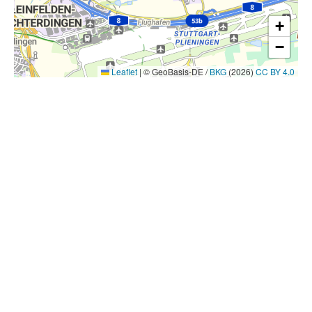
+
−
Leaflet
|
© GeoBasis-DE /
BKG
(2026)
CC BY 4.0