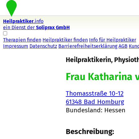
Heilpraktiker
.info
ein Dienst der
Soliprax GmbH
Therapien finden
Heilpraktiker finden
Info für Heilpraktiker
Impressum
Datenschutz
Barrierefreiheitserklärung
AGB
Kun
Heilpraktikerin, Physiot
Frau Katharina 
Thomasstraße 10-12
61348 Bad Homburg
Bundesland: Hessen
Beschreibung: