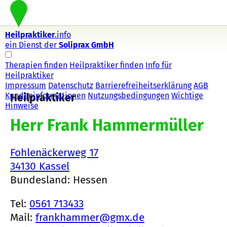
Heilpraktiker
.info
ein Dienst der
Soliprax GmbH
Therapien finden
Heilpraktiker finden
Info für
Heilpraktiker
Impressum
Datenschutz
Barrierefreiheitserklärung
AGB
Kundeninformationen
Nutzungsbedingungen
Wichtige
Heilpraktiker
Hinweise
Herr Frank Hammermüller
Fohlenäckerweg 17
34130 Kassel
Bundesland: Hessen
Tel:
0561 713433
Mail:
frankhammer@gmx.de