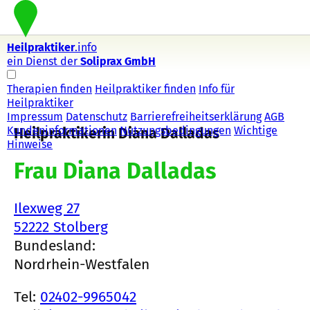
Heilpraktiker
.info
ein Dienst der
Soliprax GmbH
Therapien finden
Heilpraktiker finden
Info für
Heilpraktiker
Impressum
Datenschutz
Barrierefreiheitserklärung
AGB
Kundeninformationen
Nutzungsbedingungen
Wichtige
Heilpraktikerin Diana Dalladas
Hinweise
Frau Diana Dalladas
Ilexweg 27
52222 Stolberg
Bundesland:
Nordrhein-Westfalen
Tel:
02402-9965042