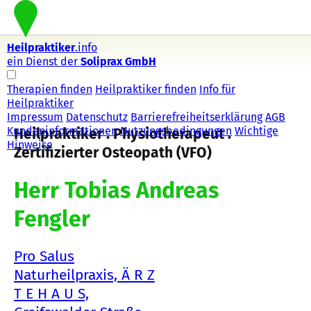
Heilpraktiker
.info
ein Dienst der
Soliprax GmbH
Therapien finden
Heilpraktiker finden
Info für
Heilpraktiker
Impressum
Datenschutz
Barrierefreiheitserklärung
AGB
Kundeninformationen
Nutzungsbedingungen
Wichtige
Heilpraktiker . Physiotherapeut .
Hinweise
Zertifizierter Osteopath (VFO)
Herr Tobias Andreas
Fengler
Pro Salus
Naturheilpraxis, Ä R Z
T E H A U S,