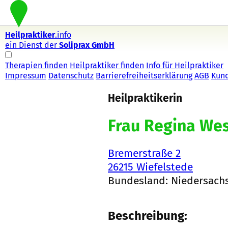
Heilpraktiker
.info
ein Dienst der
Soliprax GmbH
Therapien finden
Heilpraktiker finden
Info für Heilpraktiker
Impressum
Datenschutz
Barrierefreiheitserklärung
AGB
Kun
Heilpraktikerin
Frau Regina Wes
Bremerstraße 2
26215 Wiefelstede
Bundesland: Niedersach
Beschreibung: