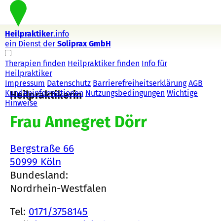
Heilpraktiker
.info
ein Dienst der
Soliprax GmbH
Therapien finden
Heilpraktiker finden
Info für
Heilpraktiker
Impressum
Datenschutz
Barrierefreiheitserklärung
AGB
Kundeninformationen
Nutzungsbedingungen
Wichtige
Heilpraktikerin
Hinweise
Frau Annegret Dörr
Bergstraße 66
50999 Köln
Bundesland:
Nordrhein-Westfalen
Tel:
0171/3758145