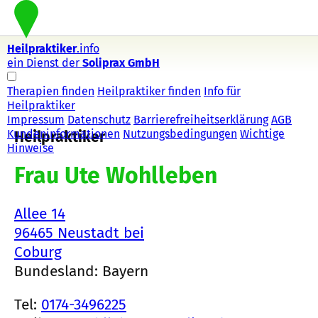
Heilpraktiker
.info
ein Dienst der
Soliprax GmbH
Therapien finden
Heilpraktiker finden
Info für
Heilpraktiker
Impressum
Datenschutz
Barrierefreiheitserklärung
AGB
Kundeninformationen
Nutzungsbedingungen
Wichtige
Heilpraktiker
Hinweise
Frau Ute Wohlleben
Allee 14
96465 Neustadt bei
Coburg
Bundesland: Bayern
Tel:
0174-3496225