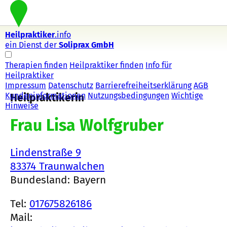
Heilpraktiker
.info
ein Dienst der
Soliprax GmbH
Therapien finden
Heilpraktiker finden
Info für
Heilpraktiker
Impressum
Datenschutz
Barrierefreiheitserklärung
AGB
Kundeninformationen
Nutzungsbedingungen
Wichtige
Heilpraktikerin
Hinweise
Frau Lisa Wolfgruber
Lindenstraße 9
83374 Traunwalchen
Bundesland: Bayern
Tel:
017675826186
Mail: