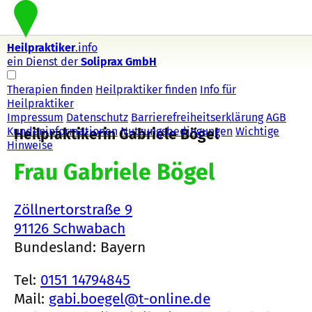
Heilpraktiker
.info
ein Dienst der
Soliprax GmbH
Therapien finden
Heilpraktiker finden
Info für
Heilpraktiker
Impressum
Datenschutz
Barrierefreiheitserklärung
AGB
Kundeninformationen
Nutzungsbedingungen
Wichtige
Heilpraktikerin Gabriele Bögel
Hinweise
Frau Gabriele Bögel
Zöllnertorstraße 9
91126 Schwabach
Bundesland: Bayern
Tel:
0151 14794845
Mail:
gabi.boegel@t-online.de