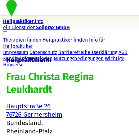
Heilpraktiker
.info
ein Dienst der
Soliprax GmbH
Therapien finden
Heilpraktiker finden
Info für
Heilpraktiker
Impressum
Datenschutz
Barrierefreiheitserklärung
AGB
Kundeninformationen
Nutzungsbedingungen
Wichtige
Heilpraktikerin
Hinweise
Frau Christa Regina
Leukhardt
Hauptstraße 26
76726 Germersheim
Bundesland:
Rheinland-Pfalz