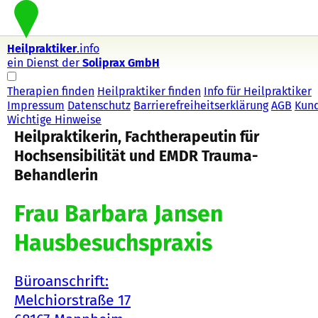
Heilpraktiker
.info
ein Dienst der
Soliprax GmbH
Therapien finden
Heilpraktiker finden
Info für Heilpraktiker
Impressum
Datenschutz
Barrierefreiheitserklärung
AGB
Kun
Wichtige Hinweise
Heilpraktikerin, Fachtherapeutin für
Hochsensibilität und EMDR Trauma-
Behandlerin
Frau Barbara Jansen
Hausbesuchspraxis
Büroanschrift:
Melchiorstraße 17