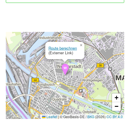
×
Route berechnen
(Externer Link)
+
−
Leaflet
|
© GeoBasis-DE /
BKG
(2026)
CC BY 4.0