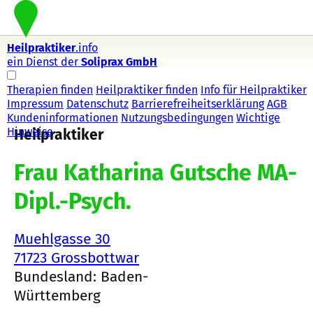
Heilpraktiker
.info
ein Dienst der
Soliprax GmbH
Therapien finden
Heilpraktiker finden
Info für Heilpraktiker
Impressum
Datenschutz
Barrierefreiheitserklärung
AGB
Kundeninformationen
Nutzungsbedingungen
Wichtige
Hinweise
Heilpraktiker
Frau Katharina Gutsche MA-
Dipl.-Psych.
Muehlgasse 30
71723 Grossbottwar
Bundesland: Baden-
Württemberg