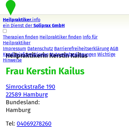
Heilpraktiker
.info
ein Dienst der
Soliprax GmbH
Therapien finden
Heilpraktiker finden
Info für
Heilpraktiker
Impressum
Datenschutz
Barrierefreiheitserklärung
AGB
Kundeninformationen
Nutzungsbedingungen
Wichtige
Heilpraktikerin Kerstin Kailus
Hinweise
Frau Kerstin Kailus
Simrockstraße 190
22589 Hamburg
Bundesland:
Hamburg
Tel:
04069278260