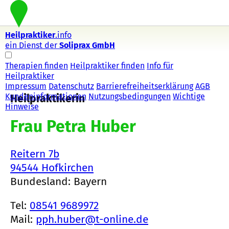
Heilpraktiker
.info
ein Dienst der
Soliprax GmbH
Therapien finden
Heilpraktiker finden
Info für
Heilpraktiker
Impressum
Datenschutz
Barrierefreiheitserklärung
AGB
Kundeninformationen
Nutzungsbedingungen
Wichtige
Heilpraktikerin
Hinweise
Frau Petra Huber
Reitern 7b
94544 Hofkirchen
Bundesland: Bayern
Tel:
08541 9689972
Mail:
pph.huber@t-online.de