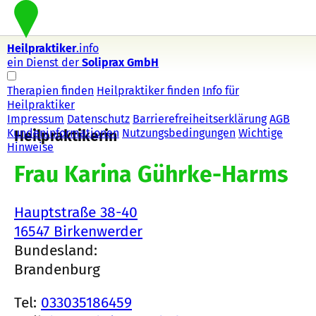
Heilpraktiker
.info
ein Dienst der
Soliprax GmbH
Therapien finden
Heilpraktiker finden
Info für
Heilpraktiker
Impressum
Datenschutz
Barrierefreiheitserklärung
AGB
Kundeninformationen
Nutzungsbedingungen
Wichtige
Heilpraktikerin
Hinweise
Frau Karina Gührke-Harms
Hauptstraße 38-40
16547 Birkenwerder
Bundesland:
Brandenburg
Tel:
033035186459