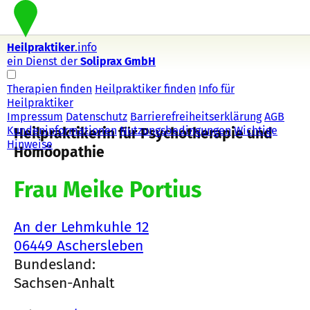
Heilpraktiker
.info
ein Dienst der
Soliprax GmbH
Therapien finden
Heilpraktiker finden
Info für
Heilpraktiker
Impressum
Datenschutz
Barrierefreiheitserklärung
AGB
Kundeninformationen
Nutzungsbedingungen
Wichtige
Heilpraktikerin für Psychotherapie und
Hinweise
Homöopathie
Frau Meike Portius
An der Lehmkuhle 12
06449 Aschersleben
Bundesland:
Sachsen-Anhalt