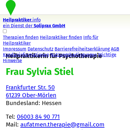
Heilpraktiker
.info
ein Dienst der
Soliprax GmbH
Therapien finden
Heilpraktiker finden
Info für
Heilpraktiker
Impressum
Datenschutz
Barrierefreiheitserklärung
AGB
Kundeninformationen
Nutzungsbedingungen
Wichtige
Heilpraktikerin für Psychotherapie
Hinweise
Frau Sylvia Stiel
Frankfurter Str. 50
61239 Ober-Mörlen
Bundesland: Hessen
Tel:
06003 84 90 771
Mail:
aufatmen.therapie@gmail.com