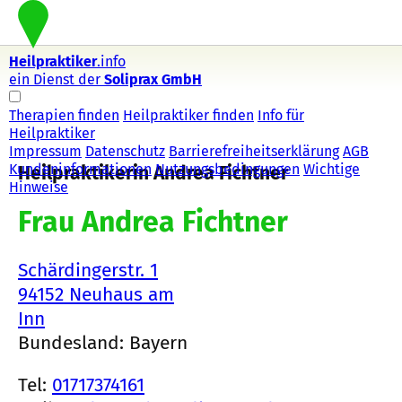
Heilpraktiker
.info
ein Dienst der
Soliprax GmbH
Therapien finden
Heilpraktiker finden
Info für
Heilpraktiker
Impressum
Datenschutz
Barrierefreiheitserklärung
AGB
Kundeninformationen
Nutzungsbedingungen
Wichtige
Heilpraktikerin Andrea Fichtner
Hinweise
Frau Andrea Fichtner
Schärdingerstr. 1
94152 Neuhaus am
Inn
Bundesland: Bayern
Tel:
01717374161