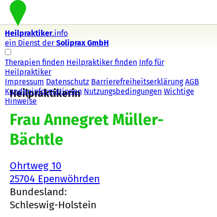
Heilpraktiker
.info
ein Dienst der
Soliprax GmbH
Therapien finden
Heilpraktiker finden
Info für
Heilpraktiker
Impressum
Datenschutz
Barrierefreiheitserklärung
AGB
Kundeninformationen
Nutzungsbedingungen
Wichtige
Heilpraktikerin
Hinweise
Frau Annegret Müller-
Bächtle
Ohrtweg 10
25704 Epenwöhrden
Bundesland:
Schleswig-Holstein