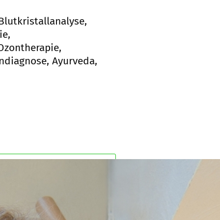
lutkristallanalyse,
ie,
Ozontherapie,
endiagnose, Ayurveda,