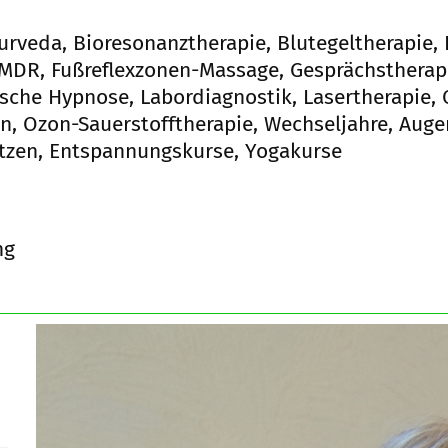
urveda, Bioresonanztherapie, Blutegeltherapie, B
EMDR, Fußreflexzonen-Massage, Gesprächstherap
sche Hypnose, Labordiagnostik, Lasertherapie, 
n, Ozon-Sauerstofftherapie, Wechseljahre, Aug
itzen, Entspannungskurse, Yogakurse
ng