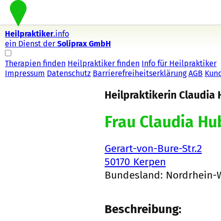
Heilpraktiker
.info
ein Dienst der
Soliprax GmbH
Therapien finden
Heilpraktiker finden
Info für Heilpraktiker
Impressum
Datenschutz
Barrierefreiheitserklärung
AGB
Kun
Heilpraktikerin Claudia
Frau Claudia Hu
Gerart-von-Bure-Str.2
50170 Kerpen
Bundesland: Nordrhein-
Beschreibung: