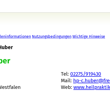
deninformationen
Nutzungsbedingungen
Wichtige Hinweise
 Huber
ber
Tel:
02275/919430
Mail:
hp-c.huber@fre
Westfalen
Web:
www.heilprakti