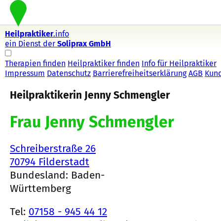
Heilpraktiker
.info
ein Dienst der
Soliprax GmbH
Therapien finden
Heilpraktiker finden
Info für Heilpraktiker
Impressum
Datenschutz
Barrierefreiheitserklärung
AGB
Kun
Heilpraktikerin Jenny Schmengler
Frau Jenny Schmengler
Schreiberstraße 26
70794 Filderstadt
Bundesland: Baden-
Württemberg
Tel:
07158 - 945 44 12