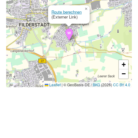
×
Route berechnen
(Externer Link)
+
−
Leaflet
|
© GeoBasis-DE /
BKG
(2026)
CC BY 4.0