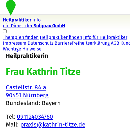
Heilpraktiker
.info
ein Dienst der
Soliprax GmbH
Therapien finden
Heilpraktiker finden
Info für Heilpraktiker
Impressum
Datenschutz
Barrierefreiheitserklärung
AGB
Kun
Wichtige Hinweise
Heilpraktikerin
Frau Kathrin Titze
Castellstr. 84 a
90451 Nürnberg
Bundesland: Bayern
Tel:
091124034760
Mail:
praxis@kathrin-titze.de