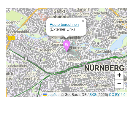
×
Route berechnen
(Externer Link)
+
−
Leaflet
|
© GeoBasis-DE /
BKG
(2026)
CC BY 4.0